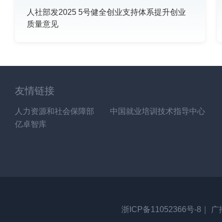
人社部发2025 5号健全创业支持体系提升创业
质量意见
友情链接
人力资源和社会保障部
中国就业培训技术指导中心
亿卓智库
浙ICP备11052366号-8｜
广